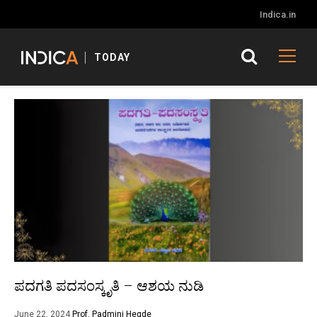
Indica.in
TODAY
ಪದಗತಿ ಪದಸಂಸ್ಕೃತಿ – ಆಶಯ ನುಡಿ
June 22, 2024
Prof. Padmini Hegde