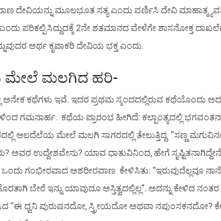
 ದೇವಿಯನ್ನು ಮೂಲಭೂತ ಸತ್ಯ ಎಂದು ವರ್ಣಿಸಿ ದೇವಿ ಮಾಹಾತ್ಮ್ಯವನ್ನ
್ರೀ ಎಂದು ಪರಿಕಲ್ಪಿಸಿದ್ದುದಕ್ಕೆ 2ನೇ ಶತಮಾನದ ವೇಳೆಗೇ ಶಾಸನೋಕ್ತ ದಾಖಲ
ುವುದರ ಅರ್ಥ ಕೃಪಾಕರಿ ದೇವಿಯ ಭಕ್ತ ಎಂದು.
 ಮೇಲೆ ಮಲಗಿದ ಹರಿ-
ಿ ಅನೇಕ ಕಥೆಗಳು ಇವೆ. ಇದರ ಪ್ರಥಮ ಸ್ಕಂದದಲ್ಲಿರುವ ಕಥೆಯೊಂದು ಅ
ಂದ ಗಮನಾರ್ಹ. ಕಥೆಯ ಪ್ರಾರಂಭ ಹೀಗಿದೆ: ಕಲ್ಪಾಂತ್ಯದಲ್ಲಿ ಭಗವಂತನ
್ಲಿ ಆಲದೆಲೆಯ ಮೇಲೆ ಮಲಗಿ ಸಾಗರದಲ್ಲಿ ತೇಲುತ್ತಿದ್ದ. “ಸಣ್ಣ ಮಗುವಿನಂತ
ರು? ಅವರ ಉದ್ದೇಶವೇನು? ಯಾವ ಧಾತುವಿನಿಂದ, ಹೇಗೆ ಸೃಷ್ಟಿತನಾಗಿದ್ದೇ
ಆಗ ಒಂದು ಗಂಭೀರವಾದ ಅಶರೀರವಾಣ ಕೇಳಿಸಿತು: “ಇರುವುದೆಲ್ಲವೂ ನಾನ
ತಾಗಿ ಬೇರೆ ಇನ್ನು ಯಾವುದೂ ಅಸ್ತಿತ್ವದಲ್ಲಿಲ್ಲ”. ಅದನ್ನು ಕೇಳಿದ ನಂತರ
ದ “ಈ ಧ್ವನಿ ಪುರುಷನದೋ, ಸ್ತ್ರೀಯದೋ ಅಥವಾ ನಪುಂಸಕನದೋ? ಕ