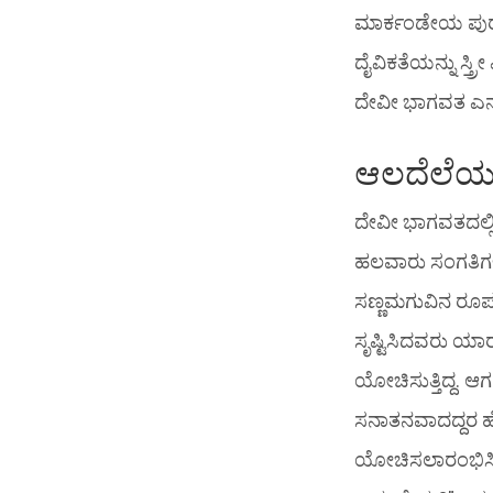
ಮಾರ್ಕಂಡೇಯ ಪುರಾಣ
ದೈವಿಕತೆಯನ್ನು ಸ್ತ
ದೇವೀ ಭಾಗವತ ಎನ್ನ
ಆಲದೆಲೆಯ
ದೇವೀ ಭಾಗವತದಲ್ಲ
ಹಲವಾರು ಸಂಗತಿಗಳಿ
ಸಣ್ಣಮಗುವಿನ ರೂಪದಲ
ಸೃಷ್ಟಿಸಿದವರು ಯಾ
ಯೋಚಿಸುತ್ತಿದ್ದ. 
ಸನಾತನವಾದದ್ದರ ಹೊರ
ಯೋಚಿಸಲಾರಂಭಿಸಿ