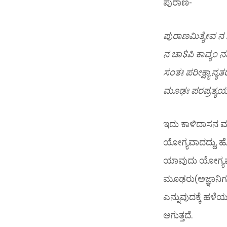
ಪುರಾಣ-
ಪುರಾಣಮಿತ್ಯೇವ ನ 
ನ ಚಾ$ಪಿ ಕಾವ್ಯಂ ನ
ಸಂತಃ ಪರೀಕ್ಷ್ಯಾನ್
ಮೂಢಃ ಪರಪ್ರತ್ಯಯ
ಇದು ಕಾಳಿದಾಸನ ಮಾಳ
ಯೋಗ್ಯವಾದದ್ದು, ಹೊ
ಯಾವುದು ಯೋಗ್ಯವಾದ
ಮೂಢರು(ಅಜ್ಞಾನಿಗಳು
ಎನ್ನುವುದಕ್ಕೆ ಹಳೆ
ಆಗುತ್ತದೆ.