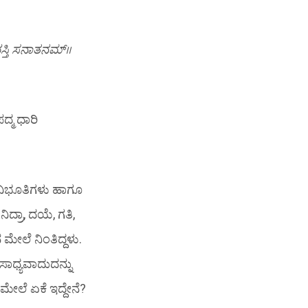
ಸ್ತಿ ಸನಾತನಮ್॥
್ಮ ಧಾರಿ
 ವಿಭೂತಿಗಳು ಹಾಗೂ
 ನಿದ್ರಾ, ದಯೆ, ಗತಿ,
ನ ಮೇಲೆ ನಿಂತಿದ್ದಳು.
ಸಾಧ್ಯವಾದುದನ್ನು
ೇಲೆ ಏಕೆ ಇದ್ದೇನೆ?