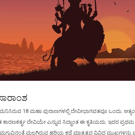
ಸಾರಾಂಶ
ನಿಸಿರುವ 18 ಮಹಾ ಪುರಾಣಗಳಲ್ಲಿ ದೇವೀಭಾಗವತವೂ ಒಂದು. ಆತ್ಯಂತಿಕ
ಕಾರಣಕರ್ತೃ ದೇವಿಯೇ ಎನ್ನುವ ಸಿದ್ಧಾಂತ ಈ ಕೃತಿಯದು. ಇದರ ಪ್ರಥಮ ಸ
ಗುವಿನಂತೆ ಮಲಗಿರುವ ಹರಿಯ ಕಥೆ ಮಾತೃತ್ವದ ವಿವಿಧ ಮುಖಗಳನ್ನು ವ