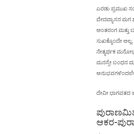
ಎರಡು ಪ್ರಮುಖ ಸಂಗತ
ವೇದವ್ಯಾಸನ ಮಗ ಶು
ಅಂತರಂಗ ಮತ್ತು ಬಹಿರ
ಸುಖಕ್ಕೊಂದೇ ಅಲ್ಲ
ನೇತ್ಯರ್ಥಕ ಮನೋಭ
ಮನಸ್ಸೇ ಬಂಧನ ಮತ
ಅನುಭವಗಳಿಂದಲೇ ಮ
ದೇವೀ ಭಾಗವತದ ಇಂ
ಪುರಾಣಮಿತ
ಆಕರ-ಪುರ