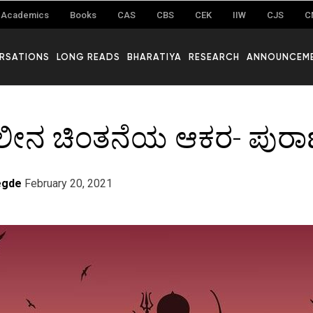
Academics
Books
CAS
CBS
CEK
IIW
CJS
C
RSATIONS
LONG READS
BHARATIYA
RESEARCH
ANNOUNCEM
ೀನ ಚಿಂತನೆಯ ಆಕರ- ಪುರ
egde
February 20, 2021