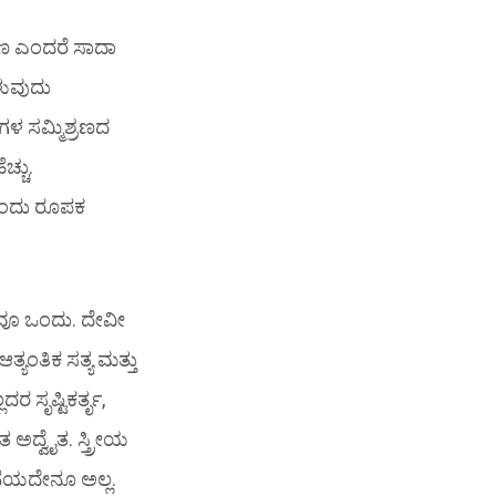
ಾಣ ಎಂದರೆ ಸಾದಾ
ಳುವುದು
ಳ ಸಮ್ಮಿಶ್ರಣದ
್ಚು.
ಒಂದು ರೂಪಕ
ವೂ ಒಂದು. ದೇವೀ
ತ್ಯಂತಿಕ ಸತ್ಯ ಮತ್ತು
 ಸೃಷ್ಟಿಕರ್ತೃ,
ಿತ ಅದ್ವೈತ. ಸ್ತ್ರೀಯ
ನೆಯದೇನೂ ಅಲ್ಲ.