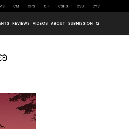
MS
CM
CPS
CIF
CSPS
CSS
CYS
ENTS
REVIEWS
VIDEOS
ABOUT
SUBMISSION
ಾಣ