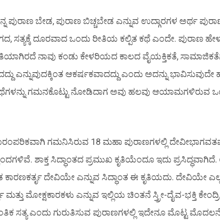
ಿನ್ನ ಪುರಾಣ ಬೇಡ, ಪುರಾಣ ಬಿಚ್ಚಬೇಡ ಎನ್ನುವ ಉದ್ಗಾರಗಳ ಅರ್ಥ ಪುರ
ಾಗದ, ಸತ್ಯಕ್ಕೆ ದೂರವಾದ ಒಂದು ರೀತಿಯ ಕಲ್ಪಿತ ಕಥೆ ಎಂದೇ. ಪುರಾಣ ಹೇ
ಯಾಗಿರದೆ ನಾವು ಕಂಡು ಕೇಳರಿಯದ ಕಾಲದ ವೈಯಕ್ತಿಕತೆ, ಸಾಮಾಜಿಕತೆಗ
ದು ಎನ್ನುವುದಕ್ಕಿಂತ ಆಕರ್ಷಕವಾದದ್ದು ಎಂದು ಅದನ್ನು ಭಾವಿಸುವುದೇ ಹೆಚ
 ಕಥೆಗಳನ್ನು ಗಮನಕೊಟ್ಟು ನೋಡಿದಾಗ ಅವು ಹಲವು ಆಯಾಮಗಳಿರುವ 
ರಂಪರಿಕವಾಗಿ ಗಮನಿಸಿರುವ 18 ಮಹಾ ಪುರಾಣಗಳಲ್ಲಿ ದೇವೀಭಾಗವತ
ಂದಗಳಿವೆ. ಶಾಕ್ತ ಸಿದ್ಧಾಂತದ ಪ್ರಮುಖ ಕೃತಿಯೆಂದೂ ಇದು ಪ್ರಸಿದ್ಧವಾಗಿದೆ. ಆ
ಾರಣಕರ್ತೃ ದೇವಿಯೇ ಎನ್ನುವ ಸಿದ್ಧಾಂತ ಈ ಕೃತಿಯದು. ದೇವಿಯೇ ಎಲ್ಲದರ
್ತೃ ಮತ್ತು ಮೋಕ್ಷಕಾರಕಳು ಎನ್ನುವ ಇಲ್ಲಿಯ ಚಿಂತನೆ ಸ್ತ್ರೀ-ದೈವ-ಭಕ್ತಿ ಕೇಂದ್ರ
್ಯಂತಿಕ ಸತ್ಯ ಎಂದು ಗುರುತಿಸುವ ಪುರಾಣಗಳಲ್ಲಿ ಇದೇನೂ ಮೊಟ್ಟ ಮೊದಲ