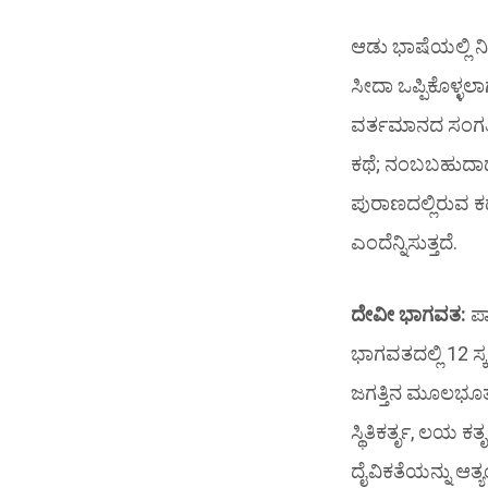
ಆಡು ಭಾಷೆಯಲ್ಲಿ ನ
ಸೀದಾ ಒಪ್ಪಿಕೊಳ್ಳಲ
ವರ್ತಮಾನದ ಸಂಗತಿ
ಕಥೆ; ನಂಬಬಹುದಾದದ್
ಪುರಾಣದಲ್ಲಿರುವ
ಎಂದೆನ್ನಿಸುತ್ತದೆ.
ದೇವೀ ಭಾಗವತ:
ಪಾ
ಭಾಗವತದಲ್ಲಿ 12 ಸ್ಕ
ಜಗತ್ತಿನ ಮೂಲಭೂತ ಕ
ಸ್ಥಿತಿಕರ್ತೃ, ಲಯ ಕರ
ದೈವಿಕತೆಯನ್ನು ಆತ