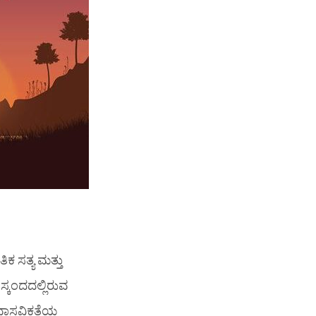
 ಸತ್ಯ ಮತ್ತು
್ಕಂದದಲ್ಲಿರುವ
ಾಸ್ತವಿಕತೆಯ