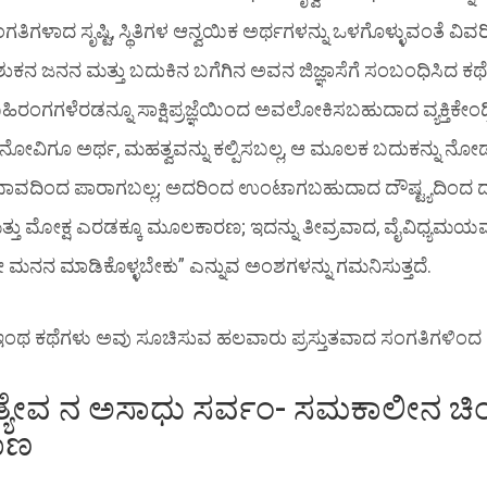
ಿಗಳಾದ ಸೃಷ್ಟಿ, ಸ್ಥಿತಿಗಳ ಆನ್ವಯಿಕ ಅರ್ಥಗಳನ್ನು ಒಳಗೊಳ್ಳುವಂತೆ ವಿವರಿಸ
ಕನ ಜನನ ಮತ್ತು ಬದುಕಿನ ಬಗೆಗಿನ ಅವನ ಜಿಜ್ಞಾಸೆಗೆ ಸಂಬಂಧಿಸಿದ ಕಥ
ಂಗಗಳೆರಡನ್ನೂ ಸಾಕ್ಷಿಪ್ರಜ್ಞೆಯಿಂದ ಅವಲೋಕಿಸಬಹುದಾದ ವ್ಯಕ್ತಿಕೇಂದ್ರಿತವ
, ನೋವಿಗೂ ಅರ್ಥ, ಮಹತ್ವವನ್ನು ಕಲ್ಪಿಸಬಲ್ಲ, ಆ ಮೂಲಕ ಬದುಕನ್ನು 
ಾವದಿಂದ ಪಾರಾಗಬಲ್ಲ; ಅದರಿಂದ ಉಂಟಾಗಬಹುದಾದ ದೌಷ್ಟ್ಯದಿಂದ ದ
್ತು ಮೋಕ್ಷ ಎರಡಕ್ಕೂ ಮೂಲಕಾರಣ; ಇದನ್ನು ತೀವ್ರವಾದ, ವೈವಿಧ್ಯಮ
ನನ ಮಾಡಿಕೊಳ್ಳಬೇಕು” ಎನ್ನುವ ಅಂಶಗಳನ್ನು ಗಮನಿಸುತ್ತದೆ.
ಥ ಕಥೆಗಳು ಅವು ಸೂಚಿಸುವ ಹಲವಾರು ಪ್ರಸ್ತುತವಾದ ಸಂಗತಿಗಳಿಂದ
್ಯೇವ ನ ಅಸಾಧು ಸರ್ವಂ- ಸಮಕಾಲೀನ ಚ
ಾಣ