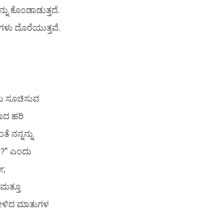
ು ಕೊಂಡಾಡುತ್ತದೆ.
ೆಗಳು ದೊರೆಯುತ್ತವೆ.
ದು ಸೂಚಿಸುವ
ಾದ ಹರಿ
ೆ ನನ್ನನ್ನು
ನೆ?” ಎಂದು
ೇ;
 ಮತ್ತೂ
ೇಳಿದ ಮಾತುಗಳ