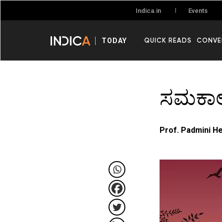
Events
Indica.in
QUICK READS
CONVE
TODAY
ಸಮಕಾಲ
Prof. Padmini H