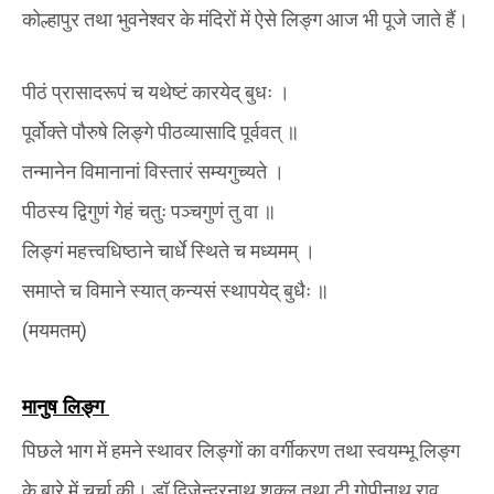
कोल्हापुर तथा भुवनेश्वर के मंदिरों में ऐसे लिङ्ग आज भी पूजे जाते हैं।
पीठं प्रासादरूपं च यथेष्टं कारयेद् बुधः
।
पूर्वोक्ते पौरुषे लिङ्गे पीठव्यासादि पूर्ववत्
॥
तन्मानेन विमानानां विस्तारं सम्यगुच्यते
।
पीठस्य द्विगुणं गेहं चतुः पञ्चगुणं तु वा
॥
लिङ्गं महत्त्वधिष्ठाने चार्धे स्थिते च मध्यमम्
।
समाप्ते च विमाने स्यात् कन्यसं स्थापयेद् बुधैः
॥
(
मयमतम्
)
मानुष लिङ्ग
पिछले भाग में हमने स्थावर लिङ्गों का वर्गीकरण तथा स्वयम्भू लिङ्ग
के बारे में चर्चा की। डॉ द्विजेन्द्रनाथ शुक्ल तथा टी गोपीनाथ राव