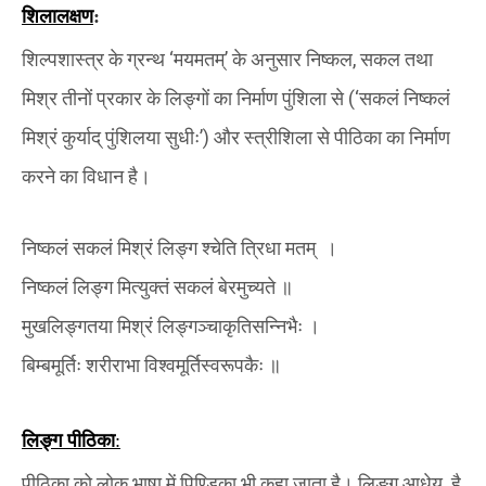
शिलालक्षण
:
शिल्पशास्त्र के ग्रन्थ ‘मयमतम्’ के अनुसार निष्कल
,
सकल तथा
मिश्र तीनों प्रकार के लिङ्गों का निर्माण पुंशिला से
(‘
सकलं निष्कलं
मिश्रं कुर्याद् पुंशिलया सुधीः’
)
और स्त्रीशिला से पीठिका का निर्माण
करने का विधान है।
निष्कलं सकलं मिश्रं लिङ्ग श्चेति त्रिधा मतम्
।
निष्कलं लिङ्ग मित्युक्तं सकलं बेरमुच्यते
॥
मुखलिङ्गतया मिश्रं लिङ्गञ्चाकृतिसन्निभैः
।
बिम्बमूर्तिः शरीराभा विश्वमूर्तिस्वरूपकैः
॥
लिङ्ग पीठिका
:
पीठिका को लोक भाषा में पिण्डिका भी कहा जाता है। लिङ्ग आधेय
है