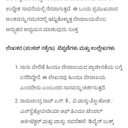
ಉದ್ದೇಶ ಸಾಧನೆಯಲ್ಲಿ ನೆರವಾಗುತ್ತವೆ. ಈ ಒಂದು ಪ್ರಮುಖವಾದ
ಅಂಶವನ್ನು ಗಮನದಲ್ಲಿ ಇಟ್ಟುಕೊಳ್ಳುತ್ತ ದೇವಾಲಯವೆಂಬ
ಅದ್ಭುತದ ಅಧ್ಯಯನ ಮಾಡುವುದು ಸೂಕ್ತ.
ಲೇಖಕರ (ಪಂಕಜ್ ಸಕ್ಸೆನಾ) ಟಿಪ್ಪಣಿಗಳು ಮತ್ತು ಉಲ್ಲೇಖಗಳು
ನಾನು ಬೇರೆಡೆ ಹಿಂದೂ ದೇವಾಲಯದ ಪ್ರಾಚೀನತೆಯ ಬಗ್ಗೆ
ಬರೆದಿದ್ದೇನೆ. ಈ ಲೇಖನವು ಹಿಂದೂ ದೇವಾಲಯ
ಎಂದರೇನು ಎಂಬುದರ ಸಾರವನ್ನು ಚರ್ಚಿಸುತ್ತದೆ.
ರಾಮಚಂದ್ರ ರಾವ್ ಎಸ್. ಕೆ.,
ದಿ ವಾಸ್ತು-ಶಿಲ್ಪ-ಕೋಶ :
ಎನ್‌ಸೈಕ್ಲೋಪೀಡಿಯಾ ಆಫ್ ಹಿಂದೂ ಟೆಂಪಲ್
ಆರ್ಕಿಟೆಕ್ಚರ್ ಮತ್ತು ವಾಸ್ತು
. ನವದೆಹಲಿ: ಡಿವೈನ್ ಬುಕ್ಸ್,