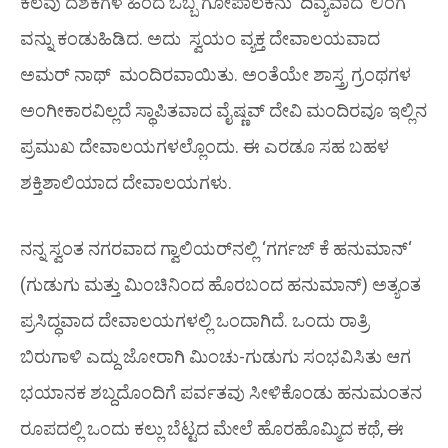
ಕೆಲವು ದಶಕಗಳ ಹಿಂದೆ ಒಬ್ಬ ಗೋಪಾಲಕನು ‘ದಿವ್ಯವಾದ’ ಲಿಂಗ
ವನ್ನು ಕಂಡುಹಿಡಿದ. ಅದು
ಸ್ವಯಂ ವ್ಯಕ್ತ
ದೇವಾಲಯವಾದ
ಅಮರ್ ನಾಥ್ ಮಂದಿರವಾಯಿತು. ಅಂತೆಯೇ ಶಾಸ್ತ್ರ ಗ್ರಂಥಗಳ
ಅಂಗೀಕಾರವಿಲ್ಲದೆ ಸ್ಥಾಪಿತವಾದ ವೈಷ್ಣವ್ ದೇವಿ ಮಂದಿರವೂ ಇಲ್ಲಿನ
ಪ್ರಮುಖ ದೇವಾಲಯಗಳಲ್ಲೊಂದು. ಈ ಎರಡೂ ಸಹ
ಬಹಳ
ಶಕ್ತಿಶಾಲಿಯಾದ ದೇವಾಲಯಗಳು.
ನನ್ನ ಸ್ವಂತ ನಗರವಾದ ಗ್ವಾಲಿಯರ್‌ನಲ್ಲಿ ‘
ಗರ್ಗಜ್ ಕೆ ಹನುಮಾನ್
‘
(ಗುಡುಗು ಮತ್ತು ಮಿಂಚಿನಿಂದ ಹೊರಬಂದ ಹನುಮಾನ್) ಅತ್ಯಂತ
ಪ್ರಸಿದ್ಧವಾದ ದೇವಾಲಯಗಳಲ್ಲಿ ಒಂದಾಗಿದೆ. ಒಂದು ರಾತ್ರಿ
ಬಿರುಗಾಳಿ ಎದ್ದು ಜೋರಾಗಿ ಮಿಂಚು-ಗುಡುಗು ಸಂಭವಿಸಿತು ಆಗ
ಭಯಾನಕ ಶಬ್ದದೊಂದಿಗೆ ಪರ್ವತವು ಸೀಳಿಕೊಂಡು ಹನುಮಂತನ
ರೂಪದಲ್ಲಿ ಒಂದು ಕಲ್ಲು ಬೆಟ್ಟದ ಮೇಲೆ ಹೊರಹೊಮ್ಮಿದ ಕಥೆ, ಈ