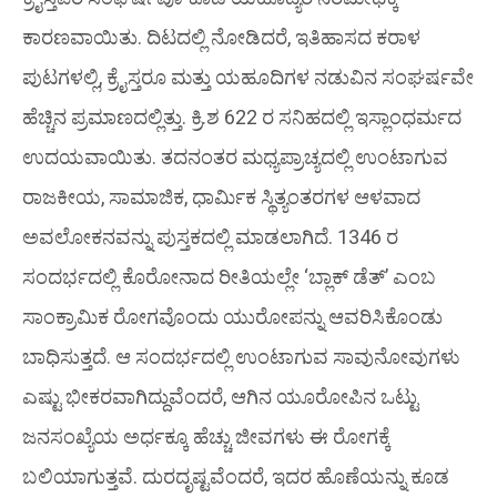
ಕಾರಣವಾಯಿತು. ದಿಟದಲ್ಲಿ ನೋಡಿದರೆ, ಇತಿಹಾಸದ ಕರಾಳ
ಪುಟಗಳಲ್ಲಿ, ಕ್ರೈಸ್ತರೂ ಮತ್ತು ಯಹೂದಿಗಳ ನಡುವಿನ ಸಂಘರ್ಷವೇ
ಹೆಚ್ಚಿನ ಪ್ರಮಾಣದಲ್ಲಿತ್ತು. ಕ್ರಿ.ಶ 622 ರ ಸನಿಹದಲ್ಲಿ ಇಸ್ಲಾಂಧರ್ಮದ
ಉದಯವಾಯಿತು. ತದನಂತರ ಮಧ್ಯಪ್ರಾಚ್ಯದಲ್ಲಿ ಉಂಟಾಗುವ
ರಾಜಕೀಯ, ಸಾಮಾಜಿಕ, ಧಾರ್ಮಿಕ ಸ್ಥಿತ್ಯಂತರಗಳ ಆಳವಾದ
ಅವಲೋಕನವನ್ನು ಪುಸ್ತಕದಲ್ಲಿ ಮಾಡಲಾಗಿದೆ. 1346 ರ
ಸಂದರ್ಭದಲ್ಲಿ ಕೊರೋನಾದ ರೀತಿಯಲ್ಲೇ ‘ಬ್ಲಾಕ್ ಡೆತ್’ ಎಂಬ
ಸಾಂಕ್ರಾಮಿಕ ರೋಗವೊಂದು ಯುರೋಪನ್ನು ಆವರಿಸಿಕೊಂಡು
ಬಾಧಿಸುತ್ತದೆ. ಆ ಸಂದರ್ಭದಲ್ಲಿ ಉಂಟಾಗುವ ಸಾವುನೋವುಗಳು
ಎಷ್ಟು ಭೀಕರವಾಗಿದ್ದುವೆಂದರೆ, ಆಗಿನ ಯೂರೋಪಿನ ಒಟ್ಟು
ಜನಸಂಖ್ಯೆಯ ಅರ್ಧಕ್ಕೂ ಹೆಚ್ಚು ಜೀವಗಳು ಈ ರೋಗಕ್ಕೆ
ಬಲಿಯಾಗುತ್ತವೆ. ದುರದೃಷ್ಟವೆಂದರೆ, ಇದರ ಹೊಣೆಯನ್ನು ಕೂಡ