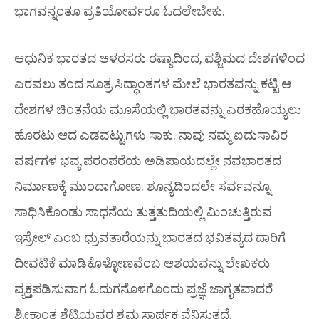
ಭಾಗವನ್ನಂತೂ ಪ್ರತಿಯೋರ್ವರೂ ಓದಲೇಬೇಕು.
ಆಧುನಿಕ ಭಾರತದ ಆಳರಸರು ರಷ್ಯಾದಿಂದ, ಪಶ್ಚಿಮದ ದೇಶಗಳಿಂದ
ಎರವಲು ತಂದ ಸೂತ್ರ ಸಿದ್ಧಾಂತಗಳ ಮೇಲೆ ಭಾರತವನ್ನು ಕಟ್ಟಿ ಆ
ದೇಶಗಳ ಚಿಂತನೆಯ ಮೂಸೆಯಲ್ಲಿ ಭಾರತವನ್ನು ಎರಕಹೊಯ್ಯಲು
ಹೊರಟು ಆದ ಎಡವಟ್ಟುಗಳು ಸಾಕು. ನಾವು ನಮ್ಮ ಐದುಸಾವಿರ
ವರ್ಷಗಳ ಭವ್ಯ ಪರಂಪರೆಯ ಅಡಿಪಾಯದಲ್ಲೇ ನವಭಾರತದ
ನಿರ್ಮಾಣಕ್ಕೆ ಮುಂದಾಗೋಣ. ಶೂನ್ಯದಿಂದಲೇ ಸರ್ವವನ್ನೂ
ಸಾಧಿಸಿಕೊಂಡು ಸಾಧನೆಯ ತುತ್ತತುದಿಯಲ್ಲಿ ಮಿಂಚುತ್ತಿರುವ
ಇಸ್ರೇಲ್ ಎಂಬ ಧ್ರುವತಾರೆಯನ್ನು ಭಾರತದ ಭವಿತವ್ಯದ ದಾರಿಗೆ
ದೀವಟಿಕೆ ಮಾಡಿಕೊಳ್ಳೋಣವೆಂಬ ಆಶಯವನ್ನು ಲೇಖಕರು
ವ್ಯಕ್ತಪಡಿಸುವಾಗ ಓದುಗನೊಳಗೊಂದು ಪ್ರಜ್ಞೆ ಜಾಗೃತವಾದರೆ
ಶ್ರೀಕಾಂತ ಶೆಟ್ಟಿಯವರ ಶ್ರಮ ಸಾರ್ಥಕ ವೆನಿಸುತ್ತದೆ.