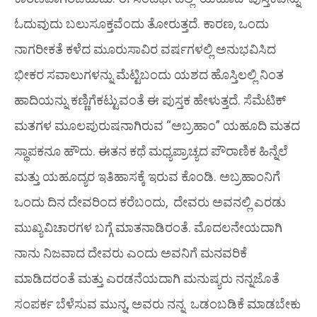
ಓದುವುದು ಬಲುಸೂಕ್ತವೆಂದು ತೋರುತ್ತದೆ. ಕಾರಣ, ಒಂದು
ನಾಗರೀಕತೆ ಕಳೆದ ಮೂರುಸಾವಿರ ವರ್ಷಗಳಲ್ಲಿ ಅನುಭವಿಸಿದ
ಭೀಕರ ಸವಾಲುಗಳನ್ನು ಮೆಟ್ಟಿಬಂದು ಯಶದ ಹೊಸ್ತಿಲಲ್ಲಿ ನಿಂತ
ಹಾದಿಯನ್ನು ಕಣ್ಣಿಗೆಕಟ್ಟುವಂತೆ ಈ ಪುಸ್ತಕ ಹೇಳುತ್ತದೆ. ಸೆಮೆಟಿಕ್
ಮತಗಳ ಮೂಲಪುರುಷನಾಗಿರುವ “ಅಬ್ರಹಾಂ” ಯಹೂದಿ ಮತದ
ಸ್ಥಾಪಕನೂ ಹೌದು. ಈತನ ಕಥೆ ಮಧ್ಯಪ್ರಾಚ್ಯದ ಪೌರಾಣಿಕ ಹಿನ್ನೆಲೆ
ಮತ್ತು ಯಹೂದ್ಯರ ಇತಿಹಾಸಕ್ಕೆ ಇರುವ ಕೊಂಡಿ. ಅಬ್ರಹಾಂನಿಗೆ
ಒಂದು ದಿನ ದೇವರಿಂದ ಕರೆಬಂದು, ದೇವರು ಅವನಲ್ಲಿ ಎರಡು
ಮುಖ್ಯವಿಚಾರಗಳ ಬಗ್ಗೆ ಮಾತನಾಡಿರಂತೆ. ಮೊದಲನೇಯದಾಗಿ
ನಾನು ನಿಜವಾದ ದೇವರು ಎಂದು ಅವನಿಗೆ ಮನವರಿಕೆ
ಮಾಡಿದರಂತೆ ಮತ್ತು ಎರಡನೆಯದಾಗಿ ಮನುಷ್ಯರು ನನ್ನಜೊತೆ
ಸಂಪರ್ಕ ಬೆಳೆಸುವ ಮುನ್ನ, ಅವರು ನನ್ನ ಒಡಂಬಡಿಕೆ ಮಾಡಬೇಕು