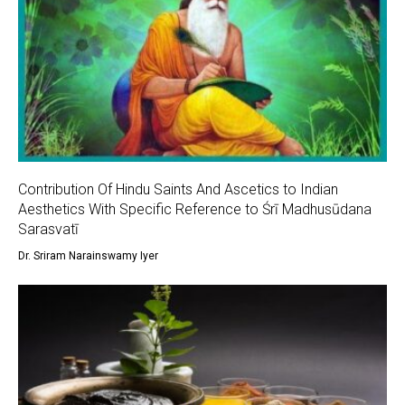
Contribution Of Hindu Saints And Ascetics to Indian
Aesthetics With Specific Reference to Śrī Madhusūdana
Sarasvatī
Dr. Sriram Narainswamy Iyer