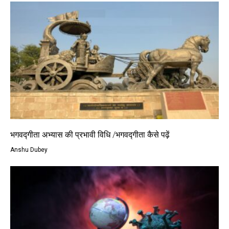
भगवद्‍गीता अभ्यास की प्रभावी विधि /भगवद्‍गीता कैसे पढ़ें
Anshu Dubey