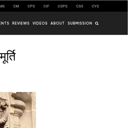
MS
CM
CPS
CIF
CSPS
CSS
CYS
ENTS
REVIEWS
VIDEOS
ABOUT
SUBMISSION
ूर्ति