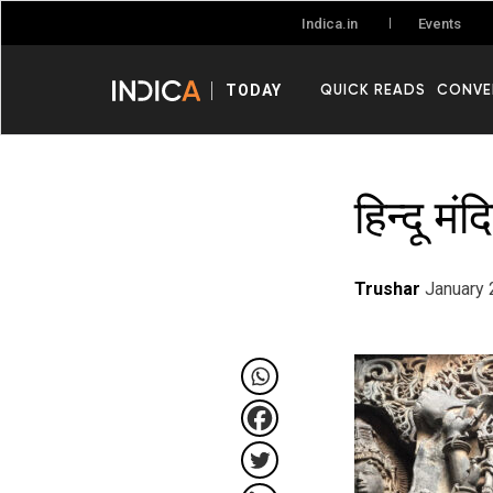
Events
Indica.in
QUICK READS
CONVE
TODAY
हिन्दू मं
Trushar
January 