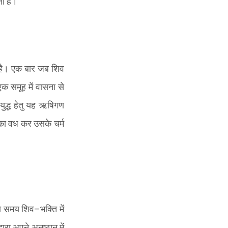
ता है।
न है। एक बार जब शिव
एक समूह में वासना से
युद्ध हेतु यह ऋषिगण
का वध कर उसके चर्म
रा समय शिव
–
भक्ति में
रा अपने अनुष्ठान में