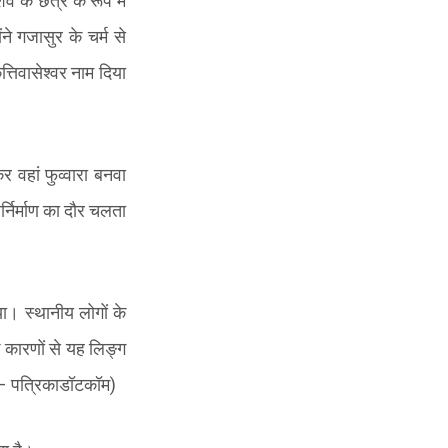
िव के छत्र के रूप में
े गजासुर के चर्म से
्तिवासेश्वर नाम दिया
 वहां फुव्वारा बनवा
र्निर्माण का दौर चलता
या। स्थानीय लोगों के
क कारणों से यह लिङ्ग
–
पत्रिकाडॉटकॉम
)