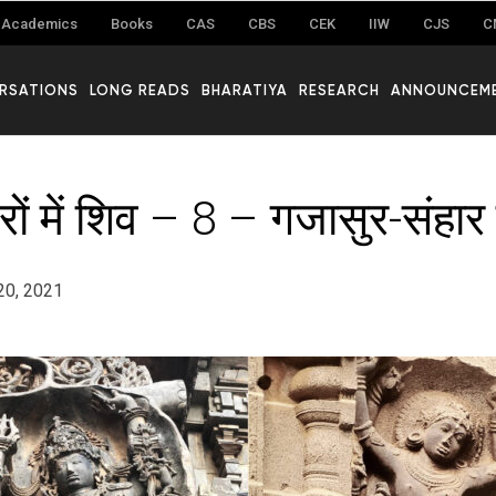
Academics
Books
CAS
CBS
CEK
IIW
CJS
C
RSATIONS
LONG READS
BHARATIYA
RESEARCH
ANNOUNCEM
दिरों में शिव – 8 – गजासुर-संहार म
20, 2021