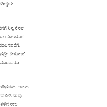
ಿರೀಕ್ಷೆಯ
ೆ ನಿನ್ನ ನೆನಪು
್ಲಿ ಕಾಲ ಬಹುದೂರ
ಮಾರಿನವರೆಗೆ,
ರ್ಣನನ್ನೇ ಕೇಳೋಣ”
ರೆ ಯಾರಾದರೂ
ಹಿಂದಿನವನು. ಅವನು
ರದ ಬಳಿ. ನಾವು
ಪತಳೆದ ರಾಜ