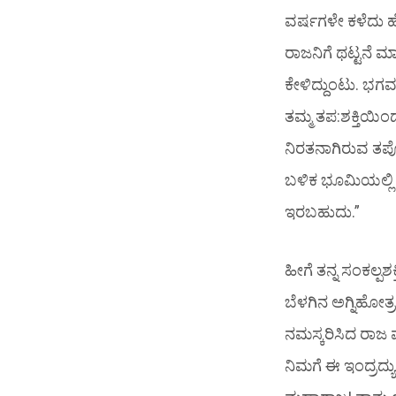
ವರ್ಷಗಳೇ ಕಳೆದು ಹೋ
ರಾಜನಿಗೆ ಥಟ್ಟನೆ 
ಕೇಳಿದ್ದುಂಟು. ಭ
ತಮ್ಮ ತಪ:ಶಕ್ತಿಯಿಂ
ನಿರತನಾಗಿರುವ ತಪ
ಬಳಿಕ ಭೂಮಿಯಲ್ಲಿ 
ಇರಬಹುದು.”
ಹೀಗೆ ತನ್ನ ಸಂಕಲ್ಪ
ಬೆಳಗಿನ ಅಗ್ನಿಹೋತ
ನಮಸ್ಕರಿಸಿದ ರಾಜ ಮಹ
ನಿಮಗೆ ಈ ಇಂದ್ರದ್