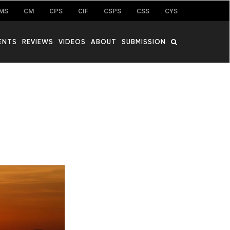
MS
CM
CPS
CIF
CSPS
CSS
CYS
ENTS
REVIEWS
VIDEOS
ABOUT
SUBMISSION