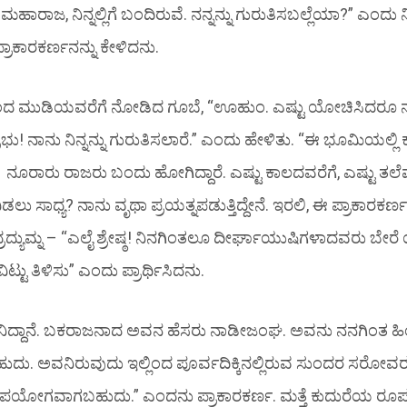
ನ ಮಹಾರಾಜ, ನಿನ್ನಲ್ಲಿಗೆ ಬಂದಿರುವೆ. ನನ್ನನ್ನು ಗುರುತಿಸಬಲ್ಲೆಯಾ?” ಎಂದು ನ
್ರಾಕಾರಕರ್ಣನನ್ನು ಕೇಳಿದನು.
ಂದ ಮುಡಿಯವರೆಗೆ ನೋಡಿದ ಗೂಬೆ, “ಊಹುಂ. ಎಷ್ಟು ಯೋಚಿಸಿದರೂ ನನಗ
ಿಸು ಪ್ರಭು! ನಾನು ನಿನ್ನನ್ನು ಗುರುತಿಸಲಾರೆ.” ಎಂದು ಹೇಳಿತು. “ಈ ಭೂಮಿಯಲ
ರ ನೂರಾರು ರಾಜರು ಬಂದು ಹೋಗಿದ್ದಾರೆ. ಎಷ್ಟು ಕಾಲದವರೆಗೆ, ಎಷ್ಟು ತಲೆ
ಿಡಲು ಸಾಧ್ಯ? ನಾನು ವೃಥಾ ಪ್ರಯತ್ನಪಡುತ್ತಿದ್ದೇನೆ. ಇರಲಿ, ಈ ಪ್ರಾಕಾರಕ
್ಯುಮ್ನ – “ಎಲೈ ಶ್ರೇಷ್ಠ! ನಿನಗಿಂತಲೂ ದೀರ್ಘಾಯುಷಿಗಳಾದವರು ಬೇ
್ಟು ತಿಳಿಸು” ಎಂದು ಪ್ರಾರ್ಥಿಸಿದನು.
್ಬನಿದ್ದಾನೆ. ಬಕರಾಜನಾದ ಅವನ ಹೆಸರು ನಾಡೀಜಂಘ. ಅವನು ನನಗಿಂತ 
ಸಬಹುದು. ಅವನಿರುವುದು ಇಲ್ಲಿಂದ ಪೂರ್ವದಿಕ್ಕಿನಲ್ಲಿರುವ ಸುಂದರ ಸರೋವ
ಉಪಯೋಗವಾಗಬಹುದು.” ಎಂದನು ಪ್ರಾಕಾರಕರ್ಣ. ಮತ್ತೆ ಕುದುರೆಯ ರೂ