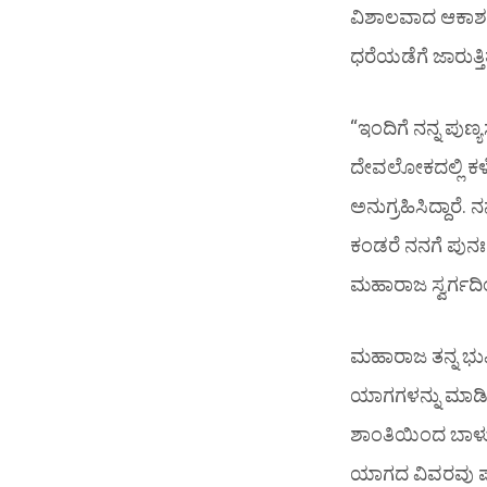
ವಿಶಾಲವಾದ ಆಕಾಶ. 
ಧರೆಯಡೆಗೆ ಜಾರುತ್ತಿತ
“ಇಂದಿಗೆ ನನ್ನ ಪು
ದೇವಲೋಕದಲ್ಲಿ ಕಳ
ಅನುಗ್ರಹಿಸಿದ್ದಾರ
ಕಂಡರೆ ನನಗೆ ಪುನಃ 
ಮಹಾರಾಜ ಸ್ವರ್ಗ
ಮಹಾರಾಜ ತನ್ನ ಭುವ
ಯಾಗಗಳನ್ನು ಮಾಡಿ ದೇವ
ಶಾಂತಿಯಿಂದ ಬಾಳುತ್
ಯಾಗದ ವಿವರವು ಪೂರ