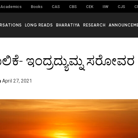
Academics
Books
CAS
CBS
CEK
IIW
CJS
C
RSATIONS
LONG READS
BHARATIYA
RESEARCH
ANNOUNCEM
ಿಕೆ- ಇಂದ್ರದ್ಯುಮ್ನ ಸರೋವರ
a
April 27, 2021