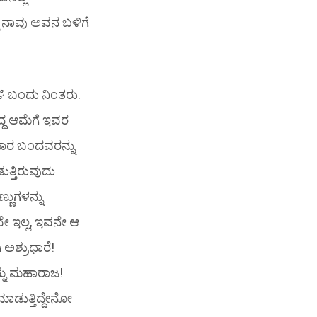
್ಲಿ ನಾವು ಅವನ ಬಳಿಗೆ
ಳಿ ಬಂದು ನಿಂತರು.
ದ್ದ ಆಮೆಗೆ ಇವರ
ಪಾರ ಬಂದವರನ್ನು
ುತ್ತಿರುವುದು
ಣುಗಳನ್ನು
ವೇ ಇಲ್ಲ, ಇವನೇ ಆ
ಅಶ್ರುಧಾರೆ!
ುಮ್ನ ಮಹಾರಾಜ!
ಡುತ್ತಿದ್ದೇನೋ