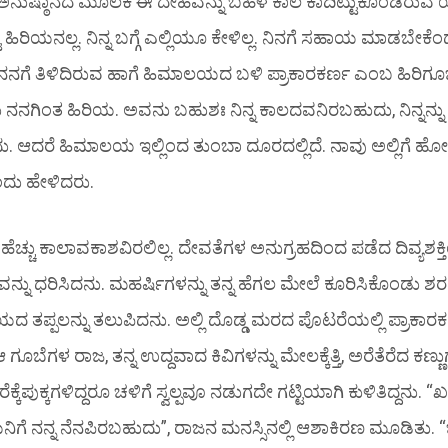
ಅನುಷ್ಠಾನದ ಮೂಲಕ ಈ ದೇಹವನ್ನು ಬಹಳ ಕಾಲ ಕಾದಿಟ್ಟುಕೊಂಡಿರುವ
ಷ್ಟು ಹಿರಿಯನಲ್ಲ. ನಿನ್ನ ಬಗ್ಗೆ ಎಲ್ಲಿಯೂ ಕೇಳಿಲ್ಲ. ನಿನಗೆ ಸಹಾಯ ಮಾಡಬೇಕೆಂ
ದೆ. ನನಗೆ ತಿಳಿದಿರುವ ಹಾಗೆ ಹಿಮಾಲಯದ ಬಳಿ ಪ್ರಾಕಾರಕರ್ಣ ಎಂಬ ಹಿರಿಗ
ು ನನಗಿಂತ ಹಿರಿಯ. ಅವನು ಬಹುಶಃ ನಿನ್ನ ಕಾಲದವನಿರಬಹುದು, ನಿನ್ನನ್ನು
. ಆದರೆ ಹಿಮಾಲಯ ಇಲ್ಲಿಂದ ತುಂಬಾ ದೂರದಲ್ಲಿದೆ. ನಾವು ಅಲ್ಲಿಗೆ 
ು ಹೇಳಿದರು.
ಿ ಹೆಚ್ಚು ಕಾಲಾವಕಾಶವಿರಲಿಲ್ಲ. ದೇವತೆಗಳ ಅನುಗ್ರಹದಿಂದ ಪಡೆದ ದಿವ್ಯಶ
್ನು ಧರಿಸಿದನು. ಮಹರ್ಷಿಗಳನ್ನು ತನ್ನ ಹೆಗಲ ಮೇಲೆ ಕೂರಿಸಿಕೊಂಡು ಶ
 ತಪ್ಪಲನ್ನು ತಲುಪಿದನು. ಅಲ್ಲಿ ದೊಡ್ಡ ಮರದ ಪೊಟರೆಯಲ್ಲಿ ಪ್ರಾಕಾರಕರ್
 ಗೂಬೆಗಳ ರಾಜ, ತನ್ನ ಉದ್ದವಾದ ಕಿವಿಗಳನ್ನು ಮೇಲಕ್ಕೆತ್ತಿ, ಅರೆತೆರೆದ ಕಣ್
ಕ್ಕೆಪುಕ್ಕಗಳಿದ್ದರೂ ಚಳಿಗೆ ಸ್ವಲ್ಪವೂ ನಡುಗದೇ ಗಟ್ಟಿಯಾಗಿ ಕುಳಿತಿದ್ದನು. 
ನನ್ನ ನೆನಪಿರಬಹುದು”, ರಾಜನ ಮನಸ್ಸಿನಲ್ಲಿ ಆಶಾಕಿರಣ ಮೂಡಿತು.