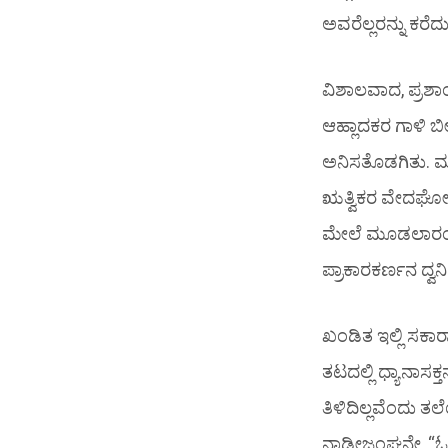
ಅವರೆಲ್ಲರನ್ನು ಕರ
ವಿಶಾಲವಾದ, ಪ್ರಶ
ಆಹ್ಲಾದಕರ ಗಾಳಿ ಬೀ
ಅನಿಸತೊಡಗಿತು. ಮತ
ಋತ್ವಿಕರ ವೇದಘೋ
ಮೇಲೆ ಮೂಡಲಾರಂಭಿಸ
ಪ್ರಾಕಾರಕರ್ಣನ ದ್ವನಿ
ಖಂಡಿತ ಇಲ್ಲಿ ಸಕ
ತಟದಲ್ಲಿ ಧ್ಯಾನಾಸ
ತಿಳಿದಿಲ್ಲವೆಂದು ತಲ
ನಾಡೀಜಂಘನೇ, “ಓ ದ