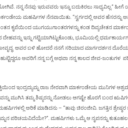
ಗಿವೆ. ನನ್ನ ನೆನಪು ಇರುವವರು ಇನ್ನೂ ಬದುಕಿರಲು ಸಾಧ್ಯವಿಲ್ಲ.” ಹೀಗೆ
ಮಾರ್ಕಂಡೇಯ ಮಹರ್ಷಿಗಳ ನೆನಪಾಯಿತು. “ಸ್ವರ್ಗದಲ್ಲಿ ಅವರ ಹೆಸರನ್ನು ಅ
ಗವಂತನ ಕೃಪೆಯಿಂದ ಯುಗಯುಗಾಂತರಗಳನ್ನು ಕಂಡ ದಿವ್ಯಚೇತನ ಮಾರ್
ದ ದೇಹವನ್ನು ಇನ್ನು ಗಟ್ಟಿಯಾಗಿಟ್ಟುಕೊಂಡು, ಭೂಮಿಯಲ್ಲಿ ಧರ್ಮಕಾರ್ಯಗಳ
ೋವೃದ್ಧ. ಅವರ ಬಳಿ ಹೋದರೆ ನನಗೆ ಸರಿಯಾದ ಮಾರ್ಗದರ್ಶನ ದೊರೆಯ
ಹುಟ್ಟಿದ್ದರೂ ಅವರಿಗೆ ನನ್ನ ಬಗ್ಗೆ ಅಥವಾ ನನ್ನ ಕಾಲದ ಜೀವ-ಜಂತುಗಳ
ಶಕ್ತಿಯಿಂದ ಇಂದ್ರದ್ಯುಮ್ನ ರಾಜ ನೇರವಾಗಿ ಮಾರ್ಕಂಡೇಯ ಮುನಿಗಳ ಆಶ್ರಮ
್ರವನ್ನು ಮುಗಿಸಿ ತಮ್ಮ ಶಿಷ್ಯರನ್ನು ನೋಡಲು ಆಗಷ್ಟೇ ಹೊರಗೆ ಬಂದ ಋಷ
ರ್ಷಿಗಳಲ್ಲಿ ಅರಿಕೆ ಮಾಡಿದನು – “ತಾವು ಚಿರಂಜೀವಿ. ಜಗತ್ತಿನ ಶ್ರೇಷ್ಠರ ಬಗ್
ಯುಮ್ನನ ಪರಿಚಯವಿದೆಯೇ?”. ಮಹರ್ಷಿಗಳು ಒಮ್ಮೆ ಆ ನೃಪನನ್ನು ಕುತೂಹ