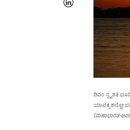
ದಿವಂ ಸ್ಪೃಶತಿ ಭೂಮ
ಯಾವತ್ಸ ಶಬ್ಧೋ ಭವ
(ಮಹಾಭಾರತ-ಆರಣ್