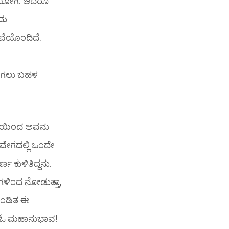
 ಯೋಗಿ. ಆದರೂ
ದು
ೂಬೆಯೊಂದಿದೆ.
ಹೋಗಲು ಬಹಳ
ಕ್ತಿಯಿಂದ ಅವನು
ರವೇಗದಲ್ಲಿ ಒಂದೇ
ಣ ಕುಳಿತಿದ್ದನು.
ಣುಗಳಿಂದ ನೋಡುತ್ತಾ,
“ಖಂಡಿತ ಈ
 “ಓ ಮಹಾನುಭಾವ!