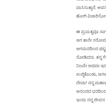
ವಾಸಿಸುತ್ತಾನೆ. ಅವನ
ಹೋಗಿ ವಿಚಾರಿಸೋಣ.
ಈ ಪ್ರಯತ್ನವೂ ಸಾಗ
ಆಗ ತಾನೇ ಸರೋವರದ 
ಆಗಮನದಿಂದ ಥಟ್ಟನೆ
ನೋಡಿದನು. ತನ್ನ ಗೆ
ನಿಜವೇ ಅಥವಾ ಇದು ನ
ಉಜ್ಜಿಕೊಂಡು, ಅಗಲವ
ದೇವಾ! ನನ್ನ ಮಹಾಪ್
ಆನಂದದ ಭರದಿಂದ ಮೂ
ಇಂದು ನನ್ನ ಜೀವ