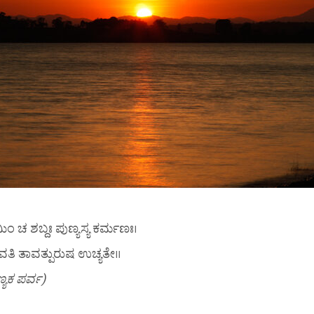
ಿಂ ಚ ಶಬ್ದಃ ಪುಣ್ಯಸ್ಯ ಕರ್ಮಣಃ।
ತಿ ತಾವತ್ಪುರುಷ ಉಚ್ಯತೇ॥
ಯಕ ಪರ್ವ)