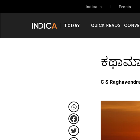
Events
Indica.in
QUICK READS
CONVE
TODAY
ಕಥಾಮಾಲ
C S Raghavendr