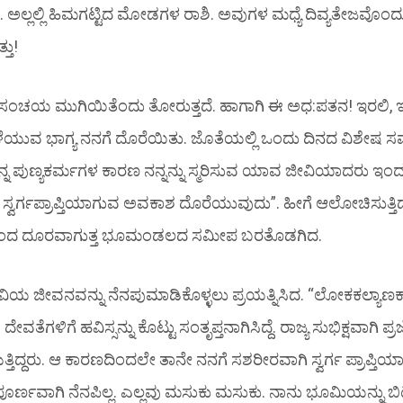
ಅಲ್ಲಲ್ಲಿ ಹಿಮಗಟ್ಟಿದ ಮೋಡಗಳ ರಾಶಿ. ಅವುಗಳ ಮಧ್ಯೆ ದಿವ್ಯತೇಜವೊಂದು
್ತು!
ಣ್ಯಸಂಚಯ ಮುಗಿಯಿತೆಂದು ತೋರುತ್ತದೆ. ಹಾಗಾಗಿ ಈ ಅಧ:ಪತನ! ಇರಲಿ, ಇ
ೆಯುವ ಭಾಗ್ಯ ನನಗೆ ದೊರೆಯಿತು. ಜೊತೆಯಲ್ಲಿ ಒಂದು ದಿನದ ವಿಶೇಷ
ೆ. ನನ್ನ ಪುಣ್ಯಕರ್ಮಗಳ ಕಾರಣ ನನ್ನನ್ನು ಸ್ಮರಿಸುವ ಯಾವ ಜೀವಿಯಾದರು 
ಸ್ವರ್ಗಪ್ರಾಪ್ತಿಯಾಗುವ ಅವಕಾಶ ದೊರೆಯುವುದು”. ಹೀಗೆ ಆಲೋಚಿಸುತ್ತಿದ್ದ
ದಿಂದ ದೂರವಾಗುತ್ತ ಭೂಮಂಡಲದ ಸಮೀಪ ಬರತೊಡಗಿದ.
ಿಯ ಜೀವನವನ್ನು ನೆನಪುಮಾಡಿಕೊಳ್ಳಲು ಪ್ರಯತ್ನಿಸಿದ. “ಲೋಕಕಲ್ಯಾಣಕ್ಕ
ತೆಗಳಿಗೆ ಹವಿಸ್ಸನ್ನು ಕೊಟ್ಟು ಸಂತೃಪ್ತನಾಗಿಸಿದ್ದೆ. ರಾಜ್ಯ ಸುಭಿಕ್ಷವಾಗಿ ಪ್ರ
ತಿದ್ದರು. ಆ ಕಾರಣದಿಂದಲೇ ತಾನೇ ನನಗೆ ಸಶರೀರವಾಗಿ ಸ್ವರ್ಗ ಪ್ರಾಪ್ತಿಯ
್ಣವಾಗಿ ನೆನಪಿಲ್ಲ. ಎಲ್ಲವು ಮಸುಕು ಮಸುಕು. ನಾನು ಭೂಮಿಯನ್ನು ಬಿಟ