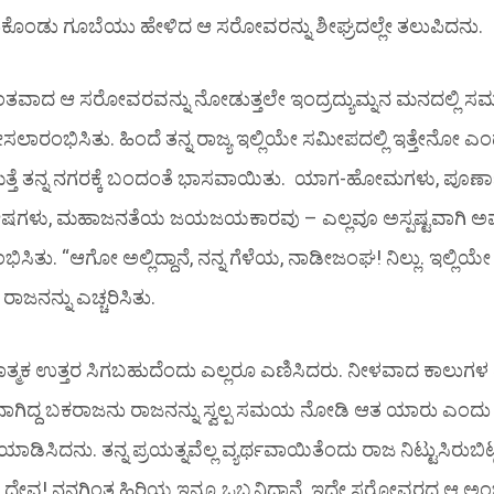
ೆದುಕೊಂಡು ಗೂಬೆಯು ಹೇಳಿದ ಆ ಸರೋವರನ್ನು ಶೀಘ್ರದಲ್ಲೇ ತಲುಪಿದನು.
ಾಂತವಾದ ಆ ಸರೋವರವನ್ನು ನೋಡುತ್ತಲೇ ಇಂದ್ರದ್ಯುಮ್ನನ ಮನದಲ್ಲಿ 
ಸಲಾರಂಭಿಸಿತು. ಹಿಂದೆ ತನ್ನ ರಾಜ್ಯ ಇಲ್ಲಿಯೇ ಸಮೀಪದಲ್ಲಿ ಇತ್ತೇನೋ ಎ
್ತೆ ತನ್ನ ನಗರಕ್ಕೆ ಬಂದಂತೆ ಭಾಸವಾಯಿತು. ಯಾಗ-ಹೋಮಗಳು, ಪೂರ್ಣಾಹ
ಷಗಳು, ಮಹಾಜನತೆಯ ಜಯಜಯಕಾರವು – ಎಲ್ಲವೂ ಅಸ್ಪಷ್ಟವಾಗಿ ಅವ
ಿತು. “ಆಗೋ ಅಲ್ಲಿದ್ದಾನೆ, ನನ್ನ ಗೆಳೆಯ, ನಾಡೀಜಂಘ! ನಿಲ್ಲು. ಇಲ್ಲಿ
 ರಾಜನನ್ನು ಎಚ್ಚರಿಸಿತು.
ಾರಾತ್ಮಕ ಉತ್ತರ ಸಿಗಬಹುದೆಂದು ಎಲ್ಲರೂ ಎಣಿಸಿದರು. ನೀಳವಾದ ಕಾಲ
ಕ್ತನಾಗಿದ್ದ ಬಕರಾಜನು ರಾಜನನ್ನು ಸ್ವಲ್ಪ ಸಮಯ ನೋಡಿ ಆತ ಯಾರು ಎಂದು
ೆಯಾಡಿಸಿದನು. ತನ್ನ ಪ್ರಯತ್ನವೆಲ್ಲ ವ್ಯರ್ಥವಾಯಿತೆಂದು ರಾಜ ನಿಟ್ಟುಸಿರುಬಿ
ೇವ! ನನಗಿಂತ ಹಿರಿಯ ಇನ್ನೂ ಒಬ್ಬನಿದ್ದಾನೆ. ಇದೇ ಸರೋವರದ ಆ ಅಂಚಿ