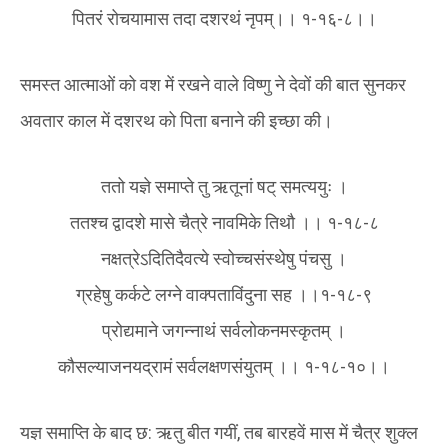
पितरं रोचयामास तदा दशरथं नृपम्।। १-१६-८।।
समस्त आत्माओं को वश में रखने वाले विष्णु ने देवों की बात सुनकर
अवतार काल में दशरथ को पिता बनाने की इच्छा की।
ततो यज्ञे समाप्ते तु ऋतूनां षट् समत्ययुः ।
ततश्च द्वादशे मासे चैत्रे नावमिके तिथौ ।। १-१८-८
नक्षत्रेऽदितिदैवत्ये स्वोच्चसंस्थेषु पंचसु ।
ग्रहेषु कर्कटे लग्ने वाक्पताविंदुना सह ।।१-१८-९
प्रोद्यमाने जगन्नाथं सर्वलोकनमस्कृतम् ।
कौसल्याजनयद्रामं सर्वलक्षणसंयुतम् ।। १-१८-१०।।
यज्ञ समाप्ति के बाद छ: ऋतु बीत गयीं, तब बारहवें मास में चैत्र शुक्ल