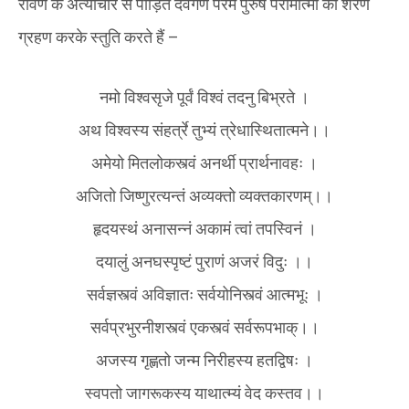
रावण के अत्याचार से पीड़ित देवगण परम पुरुष परामात्मा की शरण
ग्रहण करके स्तुति करते हैं –
नमो विश्वसृजे पूर्वं विश्वं तदनु बिभ्रते ।
अथ विश्वस्य संहर्त्रे तुभ्यं त्रेधास्थितात्मने।।
अमेयो मितलोकस्त्वं अनर्थी प्रार्थनावहः ।
अजितो जिष्णुरत्यन्तं अव्यक्तो व्यक्तकारणम्।।
हृदयस्थं अनासन्नं अकामं त्वां तपस्विनं ।
दयालुं अनघस्पृष्टं पुराणं अजरं विदुः ।।
सर्वज्ञस्त्वं अविज्ञातः सर्वयोनिस्त्वं आत्मभूः ।
सर्वप्रभुरनीशस्त्वं एकस्त्वं सर्वरूपभाक्।।
अजस्य गृह्णतो जन्म निरीहस्य हतद्विषः ।
स्वपतो जागरूकस्य याथात्म्यं वेद कस्तव।।