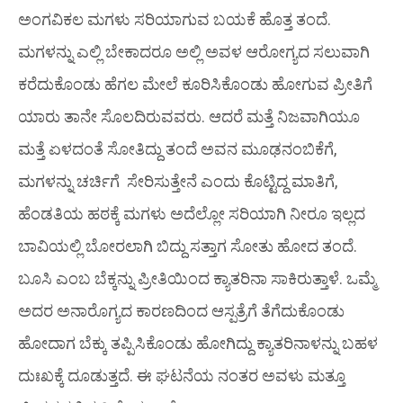
ಅಂಗವಿಕಲ ಮಗಳು ಸರಿಯಾಗುವ ಬಯಕೆ ಹೊತ್ತ ತಂದೆ.
ಮಗಳನ್ನು ಎಲ್ಲಿ ಬೇಕಾದರೂ ಅಲ್ಲಿ ಅವಳ ಆರೋಗ್ಯದ ಸಲುವಾಗಿ
ಕರೆದುಕೊಂಡು ಹೆಗಲ ಮೇಲೆ ಕೂರಿಸಿಕೊಂಡು ಹೋಗುವ ಪ್ರೀತಿಗೆ
ಯಾರು ತಾನೇ ಸೊಲದಿರುವವರು. ಆದರೆ ಮತ್ತೆ ನಿಜವಾಗಿಯೂ
ಮತ್ತೆ ಏಳದಂತೆ ಸೋತಿದ್ದು ತಂದೆ ಅವನ ಮೂಢನಂಬಿಕೆಗೆ,
ಮಗಳನ್ನು ಚರ್ಚಿಗೆ ಸೇರಿಸುತ್ತೇನೆ ಎಂದು ಕೊಟ್ಟಿದ್ದ ಮಾತಿಗೆ,
ಹೆಂಡತಿಯ ಹಠಕ್ಕೆ ಮಗಳು ಅದೆಲ್ಲೋ ಸರಿಯಾಗಿ ನೀರೂ ಇಲ್ಲದ
ಬಾವಿಯಲ್ಲಿ ಬೋರಲಾಗಿ ಬಿದ್ದು ಸತ್ತಾಗ ಸೋತು ಹೋದ ತಂದೆ.
ಬೂಸಿ ಎಂಬ ಬೆಕ್ಕನ್ನು ಪ್ರೀತಿಯಿಂದ ಕ್ಯಾತರಿನಾ ಸಾಕಿರುತ್ತಾಳೆ. ಒಮ್ಮೆ
ಅದರ ಅನಾರೊಗ್ಯದ ಕಾರಣದಿಂದ ಆಸ್ಪತ್ರೆಗೆ ತೆಗೆದುಕೊಂಡು
ಹೋದಾಗ ಬೆಕ್ಕು ತಪ್ಪಿಸಿಕೊಂಡು ಹೋಗಿದ್ದು ಕ್ಯಾತರಿನಾಳನ್ನು ಬಹಳ
ದುಃಖಕ್ಕೆ ದೂಡುತ್ತದೆ. ಈ ಘಟನೆಯ ನಂತರ ಅವಳು ಮತ್ತೂ