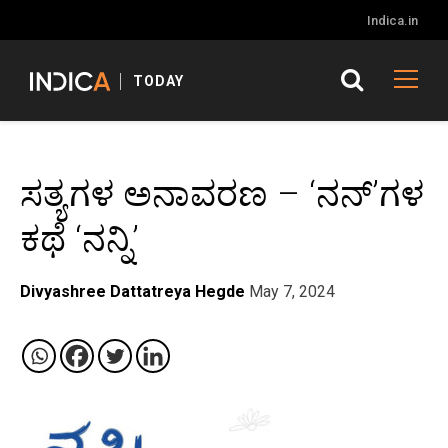
Indica.in
TODAY
ಸತ್ಯಗಳ ಅನಾವರಣ – ‘ನನ್’ಗಳ
ಕಥೆ ‘ನನ್ನಿ’
Divyashree Dattatreya Hegde
May 7, 2024