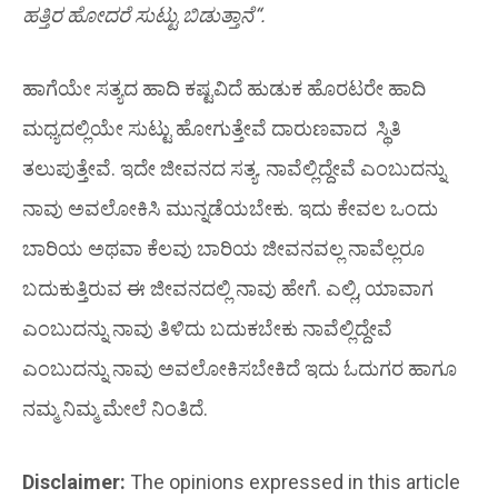
ಹತ್ತಿರ
ಹೋದರೆ
ಸುಟ್ಟು
ಬಿಡುತ್ತಾನೆ
“.
ಹಾಗೆಯೇ ಸತ್ಯದ ಹಾದಿ ಕಷ್ಟವಿದೆ ಹುಡುಕ ಹೊರಟರೇ ಹಾದಿ
ಮಧ್ಯದಲ್ಲಿಯೇ ಸುಟ್ಟು ಹೋಗುತ್ತೇವೆ ದಾರುಣವಾದ ಸ್ಥಿತಿ
ತಲುಪುತ್ತೇವೆ. ಇದೇ ಜೀವನದ ಸತ್ಯ. ನಾವೆಲ್ಲಿದ್ದೇವೆ ಎಂಬುದನ್ನು
ನಾವು ಅವಲೋಕಿಸಿ ಮುನ್ನಡೆಯಬೇಕು. ಇದು ಕೇವಲ ಒಂದು
ಬಾರಿಯ ಅಥವಾ ಕೆಲವು ಬಾರಿಯ ಜೀವನವಲ್ಲ ನಾವೆಲ್ಲರೂ
ಬದುಕುತ್ತಿರುವ ಈ ಜೀವನದಲ್ಲಿ ನಾವು ಹೇಗೆ. ಎಲ್ಲಿ, ಯಾವಾಗ
ಎಂಬುದನ್ನು ನಾವು ತಿಳಿದು ಬದುಕಬೇಕು ನಾವೆಲ್ಲಿದ್ದೇವೆ
ಎಂಬುದನ್ನು ನಾವು ಅವಲೋಕಿಸಬೇಕಿದೆ ಇದು ಓದುಗರ ಹಾಗೂ
ನಮ್ಮ ನಿಮ್ಮ ಮೇಲೆ ನಿಂತಿದೆ.
Disclaimer:
The opinions expressed in this article