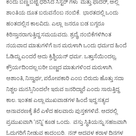
ಕಂದು ಬಣ್ಣ ಬಟ್ಟೆ ಧರಿಸಿದ ಸಿಸ್ಟರ್ ಗಳು ಮತ್ತು ಫಾದರ್, ಅಲ್ಲಿ
ಶಾಂತಿಯ ದೂತ ಬರುವನೆಂಬ ನಂಬಿಕೆ. ಭಾರತದಲ್ಲಿ ಒಂದು
ಹಂತದಲ್ಲಿನ ಕಾಲವಿದು. ಎಲ್ಲಾ ಜನರೂ ಬಡ ಬಗ್ಗರೂ
ಕಿರಿಸ್ತಾನರಾಗುತ್ತಿದ್ದ ಸಮಯವದು. ಶ್ರದ್ಧೆ, ನಂಬಿಕೆಗಳಿಗಿಂತ
ನಯವಾದ ಮಾತುಗಳಿಗೆ ಜನ ಮರುಳಾಗಿ ಒಂದು ಧರ್ಮದ ಹಿಂದೆ
ಓಡಿದ್ದು ಎಂದರೆ ಅದು ಕ್ರಿಶ್ಚಿಯನ್ ಧರ್ಮ. ಒತ್ತಾಸೆಯಿಂದಲ್ಲ,
ಕ್ರೌರ್ಯದಿಂದಲ್ಲ ಬರೀ ಬಣ್ಣದ ಮಾತುಗಳಿಂದ ಮರುಳಾಗಿ.
ಅಶಾಂತಿ, ನಿಸ್ವಾರ್ಥ, ಪರೋಪಕಾರಿ ಎಂಬ ಬಿರುದು ಹೊತ್ತು ಸದಾ
ನಿಶ್ಚಲ ಮನಸ್ಸಿನಿಂದಲೇ ಇರುವ ಜನರಿದ್ದಾರೆ ಎಂದು ಸಾರುತ್ತಿದ್ದ
ಕಾಲ. ಇಂತಹ ಎಲ್ಲಾ ಮುಖವಾಡಗಳ ಹಿಂದೆ ಇದ್ದ ಸತ್ಯದ
ಅನಾವರಣಕ್ಕೆ ತೆರೆ ಎಳೆದ ಹಲವಾರು ಪುಸ್ತಕಗಳಿವೆ. ಅದರಲ್ಲಿ
ಪ್ರಮುಖವಾಗಿ ‘ನನ್ನಿ’ ಕೂಡ ಒಂದು. ವಸ್ತು ಸ್ಥಿತಿಯನ್ನು ಸಹಜವಾಗಿ
ಓದುಗರಿಗೆ ನೀಡುವ ಕಾದಂಬರಿ. ನನ್ ಆದವಳ ಕರಾಳ ದಿನಗಳ