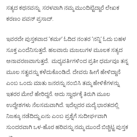
ಸತ್ಯದ ಕಥನವನ್ನು ಸರಳವಾಗಿ ನಮ್ಮ ಮುಂದಿಟ್ಟಿದ್ದಾರೆ ಲೇಖಕ
ಕರಣಂ ಪವನ್ ಪ್ರಸಾದ್.
ಇವರದೇ ಪುಸ್ತಕವಾದ ‘ಕರ್ಮ’ ಓದಿದ ನಂತರ ‘ನನ್ನಿ’ ಓದು ಬಹಳ
ಸೂಕ್ತ ಎಂದೆನಿಸುತ್ತದೆ. ಹಲವಾರು ಮಜಲುಗಳ ಮೂಲಕ ಸತ್ಯದ
ಅನಾವರಣವಾಗುತ್ತದೆ. ಮಧ್ಯವರ್ತಿಗಳಿಂದ ಪ್ರತೀ ಧರ್ಮವೂ ತನ್ನ
ಮೂಲ ಸತ್ವವನ್ನು ಕಳೆದುಕೊಂಡಿದೆ. ದೇವರು ಹೀಗೆ ಹೇಳಿದ್ದಾನೆ
ಎಂಬ ಒಂದು ಮಾತು ಜನರನ್ನು ನಂಬಿಸಿ ತಮ್ಮ ಹೇಳಿಕೆಗಳನ್ನು
ಇತರರ ಮೇಲೆ ಹೇರಿದ್ದನೆ. ಅದು ಸ್ವಾರ್ಥಕ್ಕೆ ತಿರುಗಿ ಮೂಲ
ಉದ್ದೇಶಗಳು ನೆಲಸಮವಾಗಿದೆ. ಇದೆಲ್ಲದರ ಮದ್ಯೆ ಭಾರತದಲ್ಲಿ
ನಿಜಕ್ಕೂ ನಡೆದಿದ್ದು ಏನು ಎಂಬ ಪ್ರಶ್ನೆಗೆ ಸುದೀರ್ಘವಾಗಿ
ಸುಂದರವಾಗಿ ಒಳ-ಹೊರ ಹರಿವನ್ನು ನಮ್ಮ ಮುಂದೆ ಬಿಚ್ಚಿಟ್ಟ ಪುಸ್ತಕ