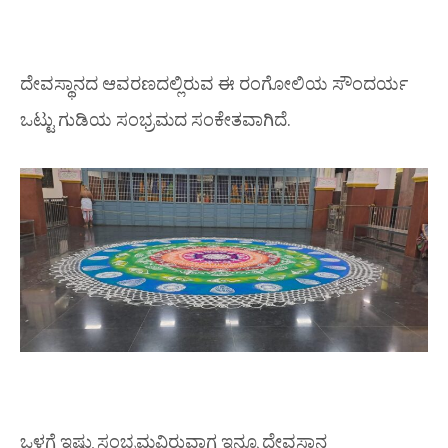
ದೇವಸ್ಥಾನದ ಆವರಣದಲ್ಲಿರುವ ಈ ರಂಗೋಲಿಯ ಸೌಂದರ್ಯ
ಒಟ್ಟು ಗುಡಿಯ ಸಂಭ್ರಮದ ಸಂಕೇತವಾಗಿದೆ.
ಒಳಗೆ ಇಷ್ಟು ಸಂಭ್ರಮವಿರುವಾಗ ಇನ್ನೂ ದೇವಸ್ಥಾನ