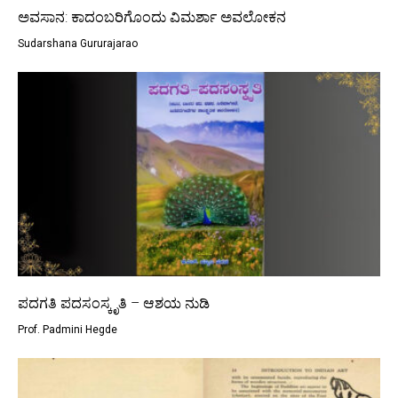
ಅವಸಾನ: ಕಾದಂಬರಿಗೊಂದು ವಿಮರ್ಶಾ ಅವಲೋಕನ
Sudarshana Gururajarao
ಪದಗತಿ ಪದಸಂಸ್ಕೃತಿ – ಆಶಯ ನುಡಿ
Prof. Padmini Hegde