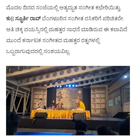
ಮೊದಲ ದಿನದ ಸಂಜೆಯಲ್ಲಿ ಅತ್ಯದ್ಭುತ ಸಂಗೀತ ಕಛೇರಿಯಿತ್ತು.
ಕು|| ಸ್ಫೂರ್ತಿ ರಾವ್
ಬೆಂಗಳೂರಿನ ಸಂಗೀತ ರಸಿಕರಿಗೆ ಪರಿಚಿತರೇ.
ಅತಿ ಚಿಕ್ಕ ವಯಸ್ಸಿನಲ್ಲಿ ಮಹತ್ತರ ಸಾಧನೆ ಮಾಡಿರುವ ಈ ಕಲಾವಿದೆ
ಮುಂದೆ ಕರ್ನಾಟಕ ಸಂಗೀತದ ಮಹತ್ತರ ರತ್ನಗಳಲ್ಲಿ
ಒಬ್ಬರಾಗುವುದರಲ್ಲಿ ಸಂಶಯವಿಲ್ಲ.