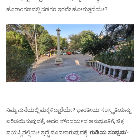
ಹೊರಾಂಗಣದಲ್ಲಿ ಸಡಗರ ಇರದೇ ಹೋಗುತ್ತದೆಯೇ?
ನಿಮ್ಮ ಮನೆಯಲ್ಲಿ ಮಕ್ಕಳಿದ್ದಾರೆಯೇ? ಭಾರತೀಯ ಸಂಸ್ಕೃತಿಯನ್ನು
ಪರಿಚಯಿಸುವುದಕ್ಕೆ, ಅದರ ಸೌಂದರ್ಯದ ಅನುಭೂತಿಗೆ, ಚಿಕ್ಕ
ವಯಸ್ಸಿನಲ್ಲಿಯೇ ಶ್ರದ್ಧೆ ಮೊದಲಾಗುವುದಕ್ಕೆ ‘
ಗುಡಿಯ ಸಂಭ್ರಮ
’-