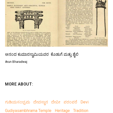
ಆನಂದ ಕುಮಾರಸ್ವಾಮಿಯವರ ಕೊಡುಗೆ ಮತ್ತು ಶೈಲಿ
Arun Bharadwaj
MORE ABOUT:
ಗುಡಿಯಸಂಭ್ರಮ
ದೇವಸ್ಥಾನ
ದೇವೀ
ಪರಂಪರೆ
Devi
Gudiyasambhrama Temple
Heritage
Tradition