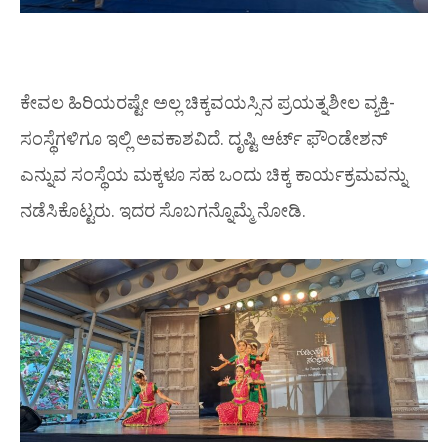
ಕೇವಲ ಹಿರಿಯರಷ್ಟೇ ಅಲ್ಲ ಚಿಕ್ಕವಯಸ್ಸಿನ ಪ್ರಯತ್ನಶೀಲ ವ್ಯಕ್ತಿ-
ಸಂಸ್ಥೆಗಳಿಗೂ ಇಲ್ಲಿ ಅವಕಾಶವಿದೆ. ದೃಷ್ಟಿ ಆರ್ಟ್ ಫೌಂಡೇಶನ್
ಎನ್ನುವ ಸಂಸ್ಥೆಯ ಮಕ್ಕಳೂ ಸಹ ಒಂದು ಚಿಕ್ಕ ಕಾರ್ಯಕ್ರಮವನ್ನು
ನಡೆಸಿಕೊಟ್ಟರು. ಇದರ ಸೊಬಗನ್ನೊಮ್ಮೆ ನೋಡಿ.