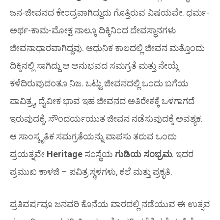
ಜನ-ಜೀವನದ ಕೇಂದ್ರವಾಗಿದ್ದುದು ಗೊತ್ತಿರುವ ವಿಷಯವೇ. ಧರ್ಮ-
ಅರ್ಥ-ಕಾಮ-ಮೋಕ್ಷ ನಾಲ್ಕೂ ದಿಕ್ಕಿನಿಂದ ದೇವಸ್ಥಾನಗಳು
ಜೀವನಾಧಾರವಾಗಿದ್ದವು. ಆಧುನಿಕ ಕಾಲದಲ್ಲಿ ಜೀವನ ಮತ್ತೊಂದು
ದಿಕ್ಕಿನಲ್ಲಿ ಸಾಗಿದ್ದು ಆ ಅನುಭವದ ಸಮಗ್ರತೆ ಮತ್ತು ನೇಯ್ಗೆ
ಕಳೆದಿರುವುದಂತೂ ನಿಜ. ಒಟ್ಟು ಜೀವನದಲ್ಲಿ ಒಂದು ಬಗೆಯ
ಪಾವಿತ್ರ್ಯ, ದೈವೀಕ ಭಾವ ಇಹ ಜೀವನದ ಅತಿರೇಕಕ್ಕೆ ಒಳಗಾಗದೆ
ಇರುವುದಕ್ಕೆ, ಸೌಂದರ್ಯಯುತ ಜೀವನ ನಡೆಸುವುದಕ್ಕೆ ಅವಶ್ಯಕ.
ಆ ಸಾಂಸ್ಕೃತಿಕ ಸಮಗ್ರತೆಯನ್ನು ವಾಪಸು ತರುವ ಒಂದು
ಪ್ರಯತ್ನವೇ
Heritage
ಸಂಸ್ಥೆಯ
ಗುಡಿಯ ಸಂಭ್ರಮ
. ಇದರ
ಪ್ರಮುಖ ಕಾಳಜಿ – ಪವಿತ್ರ ಸ್ಥಳಗಳು, ಕಲೆ ಮತ್ತು ಪ್ರಕೃತಿ.
ಪ್ರತಿವರ್ಷವೂ ಜನವರಿ ಕೊನೆಯ ವಾರದಲ್ಲಿ ನಡೆಯುವ ಈ ಉತ್ಸವ