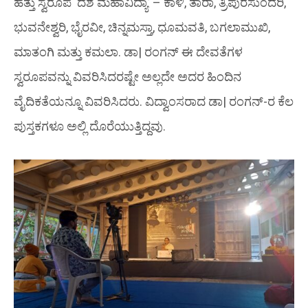
ಹತ್ತು ಸ್ವರೂಪ ‘ದಶ ಮಹಾವಿದ್ಯಾ’ – ಕಾಳಿ, ತಾರಾ, ತ್ರಿಪುರಸುಂದರಿ,
ಭುವನೇಶ್ವರಿ, ಭೈರವೀ, ಚಿನ್ನಮಸ್ತಾ, ಧೂಮವತಿ, ಬಗಲಾಮುಖಿ,
ಮಾತಂಗಿ ಮತ್ತು ಕಮಲಾ. ಡಾ| ರಂಗನ್ ಈ ದೇವತೆಗಳ
ಸ್ವರೂಪವನ್ನು ವಿವರಿಸಿದರಷ್ಟೇ ಅಲ್ಲದೇ ಅದರ ಹಿಂದಿನ
ವೈದಿಕತೆಯನ್ನೂ ವಿವರಿಸಿದರು. ವಿದ್ವಾಂಸರಾದ ಡಾ| ರಂಗನ್-ರ ಕೆಲ
ಪುಸ್ತಕಗಳೂ ಅಲ್ಲಿ ದೊರೆಯುತ್ತಿದ್ದವು.