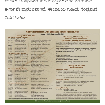
ಈ ಬಾರಿ ೨೬ ಜನವರಿಯಿಂದ ೫ ಫೆಬ್ರವರಿ ವರೆಗೆ ನಡೆಯಲಿದೆ.
ಈಗಾಗಲೇ ಪ್ರಾರಂಭವಾಗಿದೆ. ಈ ಬಾರಿಯ ಗುಡಿಯ ಸಂಭ್ರಮದ
ವಿವರ ಹೀಗಿದೆ.