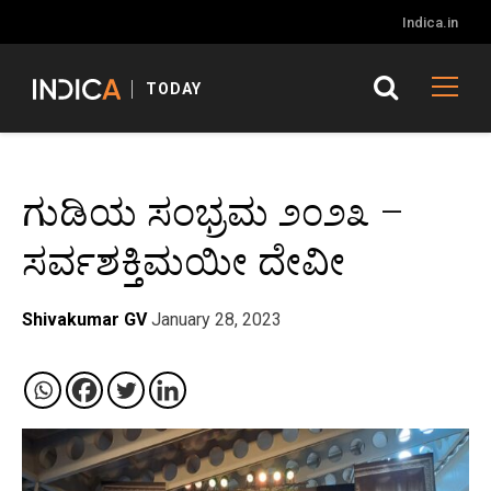
Indica.in
TODAY
ಗುಡಿಯ ಸಂಭ್ರಮ ೨೦೨೩ –
ಸರ್ವಶಕ್ತಿಮಯೀ ದೇವೀ
Shivakumar GV
January 28, 2023