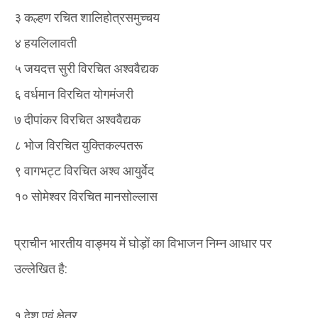
३ कल्हण रचित शालिहोत्रसमुच्चय
४ हयलिलावती
५ जयदत्त सुरी विरचित अश्ववैद्यक
६ वर्धमान विरचित योगमंजरी
७ दीपांकर विरचित अश्ववैद्यक
८ भोज विरचित युक्तिकल्पतरू
९ वागभट्ट विरचित अश्व आयुर्वेद
१० सोमेश्वर विरचित मानसोल्लास
प्राचीन भारतीय वाङ्मय में घोड़ों का विभाजन निम्न आधार पर
उल्लेखित है:
१ देश एवं क्षेत्र