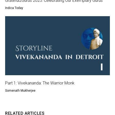
Grateful2Gurus 2025: Celebrating Our Exemplary Gurus
Indica Today
Part 1: Vivekananda: The Warrior Monk
Somenath Mukherjee
RELATED ARTICLES