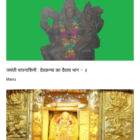
जयंती पापनाशिनी : देवकन्या का दैवत्व भाग – २
Manu