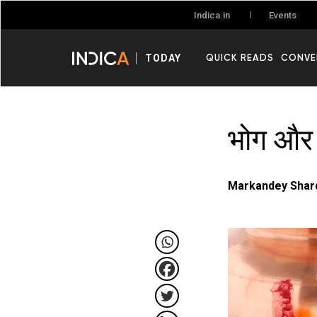
Events
Indica.in
QUICK READS
CONVE
TODAY
भोग और म
Markandey Shar