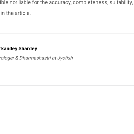
ble nor liable for the accuracy, completeness, suitability, o
n the article.
rkandey Shardey
rologer & Dharmashastri at Jyotish