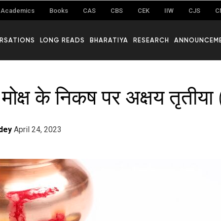
Academics
Books
CAS
CBS
CEK
IIW
CJS
C
RSATIONS
LONG READS
BHARATIYA
RESEARCH
ANNOUNCEM
ोक्ष के निकष पर अक्षय तृतीया
dey
April 24, 2023