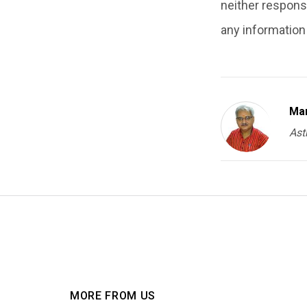
neither responsi
any information i
Ma
Ast
MORE FROM US