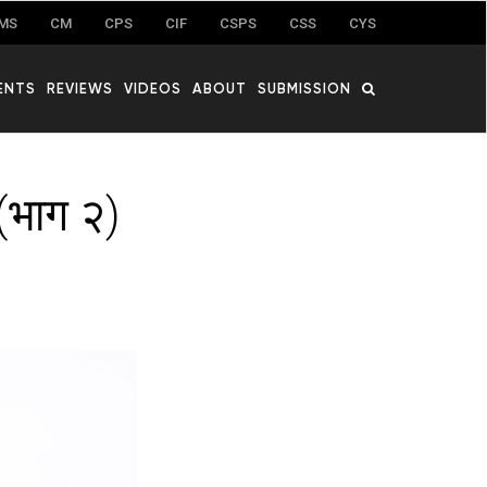
MS
CM
CPS
CIF
CSPS
CSS
CYS
ENTS
REVIEWS
VIDEOS
ABOUT
SUBMISSION
 (भाग २)