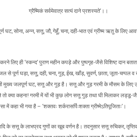
ग्रैष्मिकं सर्वमेवात्र सत्यं दाने प्रशस्यते’।।
्ण घट, सोना, अन्न, सत्तू, जौ, गेहूँ, चना, दही-भात एवं ग्रीष्म ऋतु के लिए आव
रने लिए ही ‘स्कन्द’ पुराण महीन कपड़े और पुष्पगृह-जैसे विशिष्ट दान बताता
ल से पूर्ण घड़ा, सत्तू, दही, चना, गुड़, ईख, खाँड़, सुवर्ण, छाता, जूता-चप्पल
ी मुख्य जलपूर्ण घट, सत्तू और गुड़ है। सत्तू और गुड़ गरमी के मौसम के लिए उत्
े तो क्या कहना! गरमी में यों भी कुछ लोग सत्तू गुड़ तथा घी मिलाकर लड्डू-
सा में कहा भी गया है – ‘शक्तवः शर्करासर्पिःशक्ता ग्रीष्मेऽतिपूजिताः’।
 आदि के सत्तू के लाभप्रद गुणों का खूब वर्णन है। तदनुसार सत्तू रुचिकर, तृप्