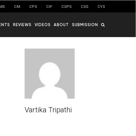
MS
CM
CPS
CIF
CSPS
CSS
CYS
ENTS
REVIEWS
VIDEOS
ABOUT
SUBMISSION
Vartika Tripathi